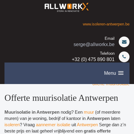
www.isoleren-antwerpen.be
Email
serge@allworkx.be
Telefoon
+32 (0) 475 890 801
Menu
offerte muurisolatie
Offerte muurisolatie Antwerpen
Muurisolatie in Antwerpen
nodig? Een
muur
(of meerdere
muren) van je woning, bedrijf of kantoor in
Antwerpen
laten
isoleren
? Vraag
aannemer isolatie
uit
Antwerpen
Serge dan z'n
beste prijs en laat geheel vrijblijvend een
gratis offerte