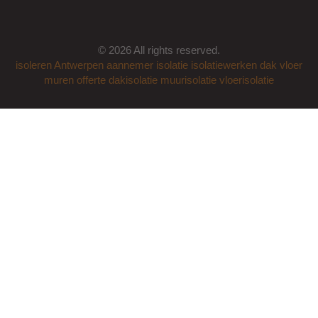
© 2026 All rights reserved.
isoleren
Antwerpen
aannemer
isolatie
isolatiewerken
dak
vloer
muren
offerte
dakisolatie
muurisolatie
vloerisolatie